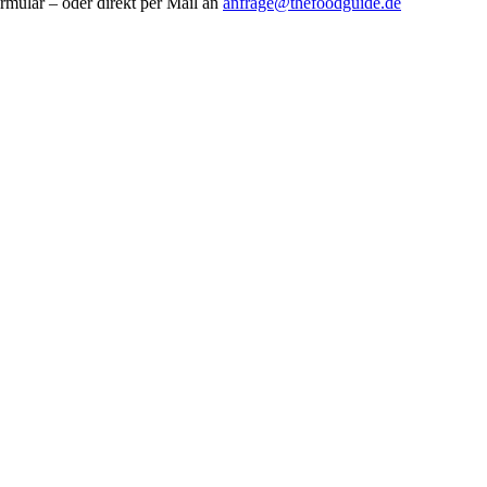
rmular – oder direkt per Mail an
anfrage@thefoodguide.de