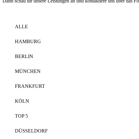
Dann schau dir unsere Leistungen an und kontaktiere uns über das Fo
ALLE
HAMBURG
BERLIN
MÜNCHEN
FRANKFURT
KÖLN
TOP 5
DÜSSELDORF